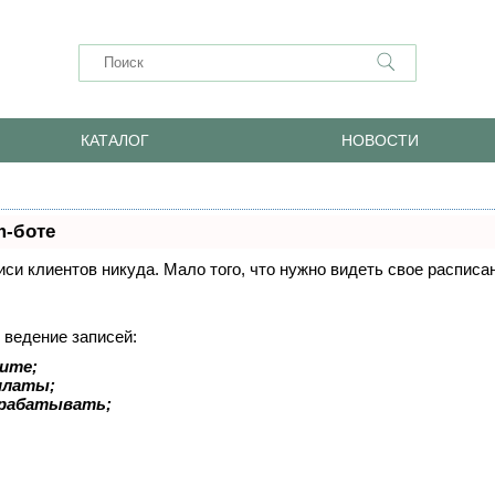
КАТАЛОГ
НОВОСТИ
m-боте
писи клиентов никуда. Мало того, что нужно видеть свое распис
 ведение записей:
ите;
оплаты;
арабатывать;