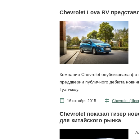
Chevrolet Lova RV представ
Компания Chevrolet опубликовала фо
преддверии публичного дебюта новинк
Гуанчжоу.
16 октября 2015
Chevrolet (Шев
Chevrolet показал тизер но
для китайского рынка
А