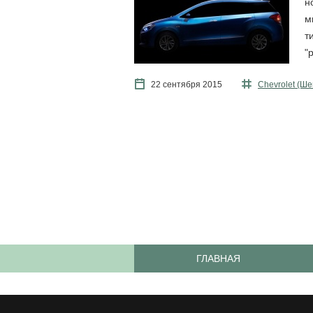
н
м
т
"
22 сентября 2015
Chevrolet (Ш
ГЛАВНАЯ