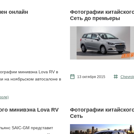
лен онлайн
Фотографии китайского 
Сеть до премьеры
тографии минивэна Lova RV в
13 октября 2015
Chevrol
и на ноябрьском автосалоне в
роле)
вого минивэна Lova RV
Фотографии китайского 
Сеть
льянс SAIC-GM представит