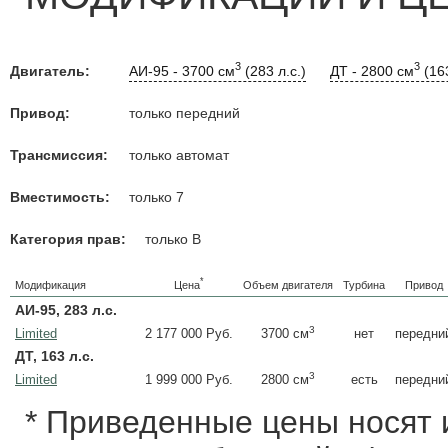
3
3
Двигатель:
АИ-95 - 3700 см
(283 л.с.)
ДТ - 2800 см
(163
Привод:
только передний
Трансмиссия:
только автомат
Вместимость:
только 7
Категория прав:
только B
*
Цена
Модификация
Объем двигателя
Турбина
Привод
АИ-95, 283 л.с.
3
Limited
2 177 000 Руб.
нет
передни
3700 см
ДТ, 163 л.с.
3
Limited
1 999 000 Руб.
есть
передни
2800 см
* Приведенные цены носят 