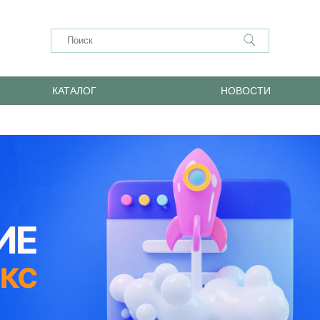
КАТАЛОГ
НОВОСТИ
Главная
Каталог минивэнов
Mercury
►
►
МИНИВЭНЫ MERCURY (МЕРКУРИ
ДАЖЕ:
2004 минивэн