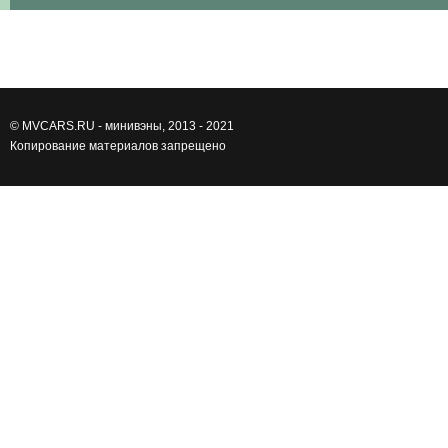
©
MVCARS.RU - минивэны
, 2013 - 2021
Копирование материалов запрещено