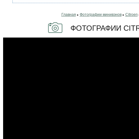
Главная
Фотографии минивэнов
Citroen
►
►
ФОТОГРАФИИ CITR