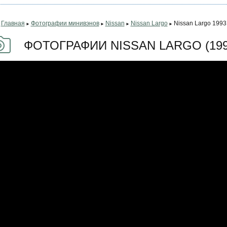
Главная
Фотографии минивэнов
Nissan
Nissan Largo
Nissan Largo 1993
►
►
►
►
ФОТОГРАФИИ NISSAN LARGO (199