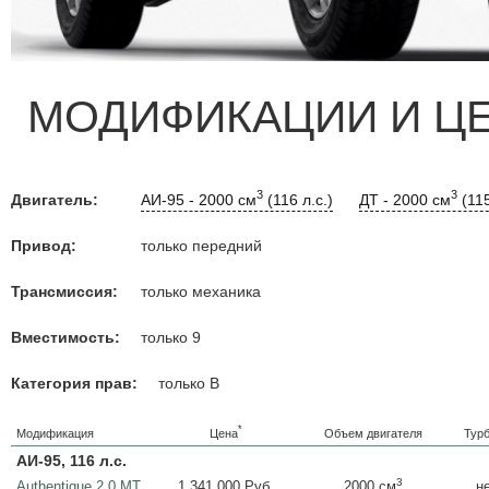
МОДИФИКАЦИИ И Ц
3
3
Двигатель:
АИ-95 - 2000 см
(116 л.с.)
ДТ - 2000 см
(115
Привод:
только передний
Трансмиссия:
только механика
Вместимость:
только 9
Категория прав:
только B
*
Цена
Модификация
Объем двигателя
Тур
АИ-95, 116 л.с.
3
Authentique 2.0 MT
1 341 000 Руб.
н
2000 см