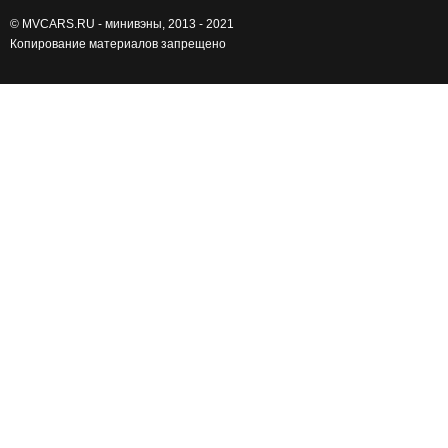
©
MVCARS.RU - минивэны
, 2013 - 2021
Копирование материалов запрещено