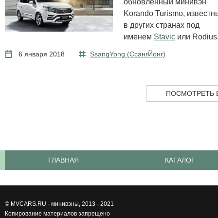
обновленный минивэн
Korando Turismo, известн
в других странах под
именем
Stavic
или Rodius
6 января 2018
SsangYong (СсангЙонг)
ПОСМОТРЕТЬ 
ГЛАВНАЯ
КАТАЛОГ
©
MVCARS.RU - минивэны
, 2013 - 2021
Копирование материалов запрещено