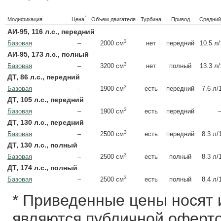
*
Цена
Модификация
Объем двигателя
Турбина
Привод
Средний
АИ-95, 116 л.с., передний
3
Базовая
–
нет
передний
10.5 л
2000 см
АИ-95, 173 л.с., полный
3
Базовая
–
нет
полный
13.3 л
3200 см
ДТ, 86 л.с., передний
3
Базовая
–
есть
передний
7.6 л/
1900 см
ДТ, 105 л.с., передний
3
Базовая
–
есть
передний
1900 см
ДТ, 130 л.с., передний
3
Базовая
–
есть
передний
8.3 л/
2500 см
ДТ, 130 л.с., полный
3
Базовая
–
есть
полный
8.3 л/
2500 см
ДТ, 174 л.с., полный
3
Базовая
–
есть
полный
8.4 л/
2500 см
* Приведенные цены носят 
являются публичной оферто