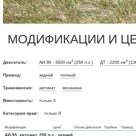
МОДИФИКАЦИИ И Ц
3
3
Двигатель:
АИ-95 - 3500 см
(258 л.с.)
ДТ - 2200 см
(136
Привод:
задний
полный
Трансмиссия:
автомат
механика
Вместимость:
только 6
Категория прав:
только B
*
Цена
Модификация
Объем двигателя
Турбина
Привод
АИ-95, автомат, 258 л.с., задний