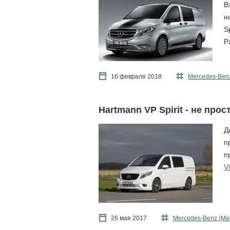
В
н
S
P
16 февраля 2018
Mercedes-Ben
Hartmann VP Spirit - не прос
Д
п
п
Vi
26 мая 2017
Mercedes-Benz (Ме