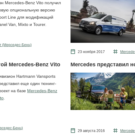
эн Mercedes-Benz Vito получил
овую опциональную версию
port Line для модификаций
anel Van, Mixto и Tourer.
z (Мерcедес-Бенц)
23 ноября 2017
Mercede
той Mercedes-Benz Vito
Mercedes представил н
ивизион Hartmann Vansports
редставил еще один тюнинг-
роект на базе
Mercedes-Benz
to
.
рcедес-Бенц)
29 августа 2016
Mercede