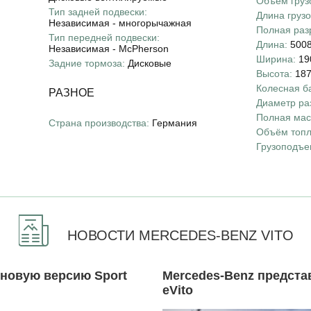
Объём грузо
Тип задней подвески:
Длина грузо
Независимая - многорычажная
Полная раз
Тип передней подвески:
Длина:
500
Независимая - McPherson
Ширина:
19
Задние тормоза:
Дисковые
Высота:
18
Колесная б
РАЗНОЕ
Диаметр ра
Полная мас
Страна производства:
Германия
Объём топл
Грузоподъе
НОВОСТИ MERCEDES-BENZ VITO
 новую версию Sport
Mercedes-Benz предста
eVito