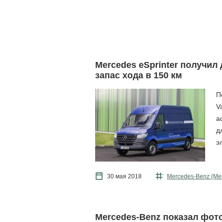
Mercedes eSprinter получил
запас хода в 150 км
П
V
а
д
э
30 мая 2018
Mercedes-Benz (Ме
Mercedes-Benz показал фот