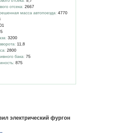
вого отсека:
5,7
вого отсека:
2667
решенная масса автопоезда:
4770
8
01
75
аза:
3200
зворота:
11,8
са:
2800
ивного бака:
75
мность:
875
вил электрический фургон