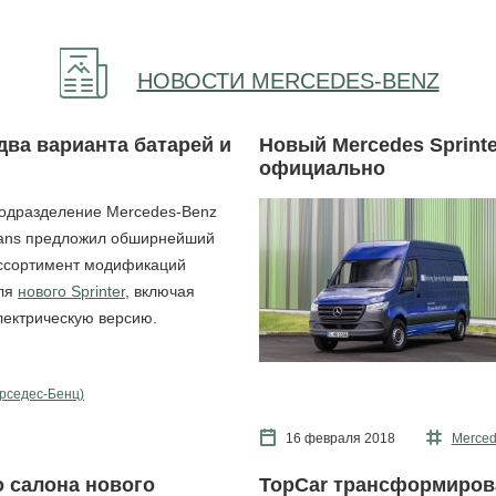
НОВОСТИ MERCEDES-BENZ
 два варианта батарей и
Новый Mercedes Sprinte
официально
одразделение Mercedes-Benz
ans предложил обширнейший
ссортимент модификаций
ля
нового Sprinter
, включая
лектрическую версию.
рcедес-Бенц)
16 февраля 2018
Merced
о салона нового
TopCar трансформирова