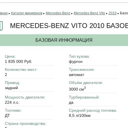
авная
Каталог минивэнов
Mercedes-Benz
Mercedes-Benz Vito
2010
Базо
►
►
►
►
►
MERCEDES-BENZ VITO 2010 БАЗО
БАЗОВАЯ ИНФОРМАЦИЯ
Цена:
Тип кузова:
1 835 000 Руб.
фургон
Количество мест:
Трансмиссия:
2
автомат
Привод:
Объём двигателя:
задний
3
3000 см
Мощность двигателя:
Турбированный:
224 л.с.
да
Топливо:
Средний расход топлива:
ДТ
8,5 л/100км
Страна производства: