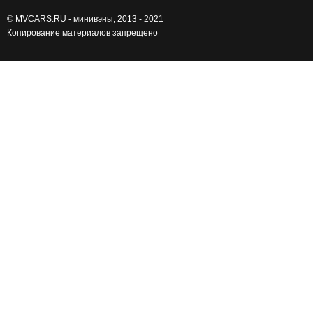
©
MVCARS.RU - минивэны
, 2013 - 2021
Копирование материалов запрещено