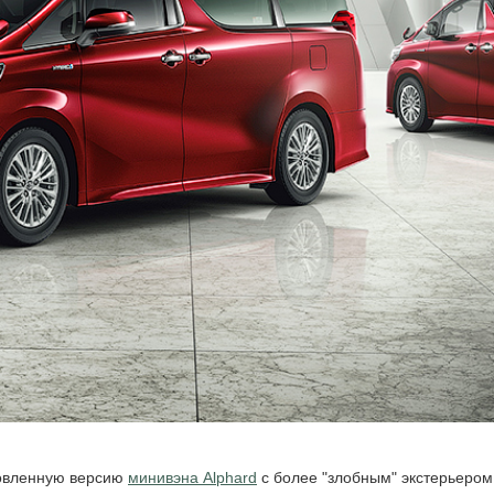
новленную версию
минивэна Alphard
с более "злобным" экстерьером