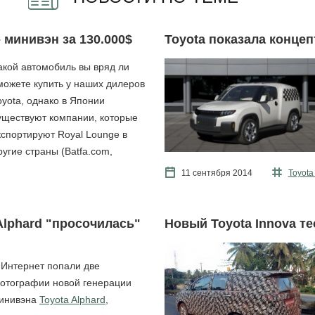
 - минивэн за 130.000$
Toyota показала концеп
акой автомобиль вы вряд ли
можете купить у наших дилеров
oyota, однако в Японии
уществуют компании, которые
кспортируют Royal Lounge в
ругие страны (Batfa.com,
11 сентября 2014
Toyota
Alphard "просочилась"
Новый Toyota Innova т
 Интернет попали две
отографии новой генерации
инивэна
Toyota Alphard
,