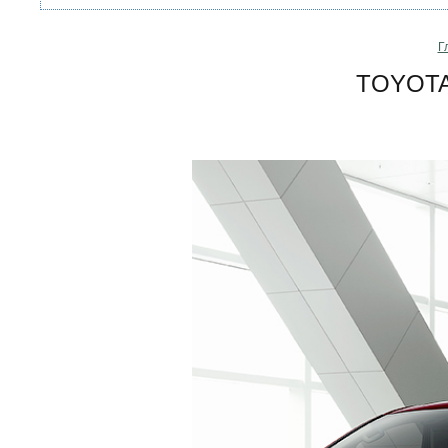
Г
TOYOT