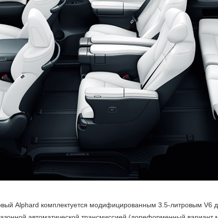
овый Alphard комплектуется модифицированным 3.5-литровым V6 
пазонной автоматической трансмиссией (дореформенный вариант 