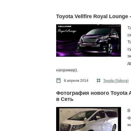
Toyota Vellfire Royal Lounge
Т
с
T
с
э
д
например).
6 апреля 2014
Toyota (Тойота)
Фотография нового Toyota 
в Сеть
В
ф
м