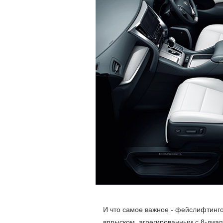
И что самое важное - фейслифтинг
впрыском, агрегированным с 8-диа