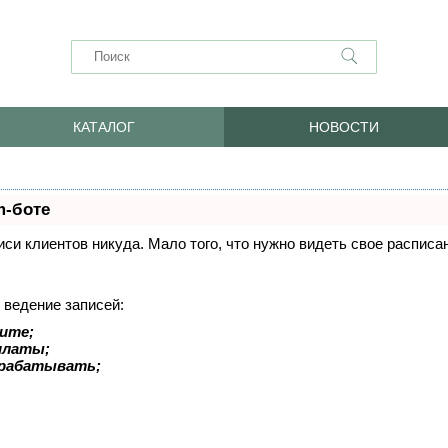
КАТАЛОГ
НОВОСТИ
m-боте
писи клиентов никуда. Мало того, что нужно видеть свое распис
 ведение записей:
ите;
оплаты;
арабатывать;