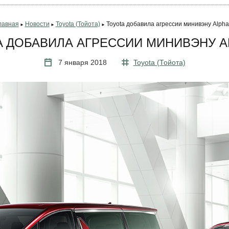
лавная
Новости
Toyota (Тойота)
Toyota добавила агрессии минивэну Alpha
►
►
►
A ДОБАВИЛА АГРЕССИИ МИНИВЭНУ A
7 января 2018
Toyota (Тойота)