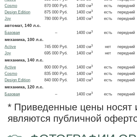
3
Cosmo
870 000 Руб.
есть
передний
1400 см
3
Design Edition
875 000 Руб.
есть
передний
1400 см
3
Joy
780 000 Руб.
есть
передний
1400 см
автомат, 140 л.с.
3
Базовая
–
есть
передний
1400 см
механика, 100 л.с.
3
Active
745 000 Руб.
нет
передний
1400 см
3
Joy
695 000 Руб.
нет
передний
1400 см
механика, 140 л.с.
3
Active
800 000 Руб.
есть
передний
1400 см
3
Cosmo
835 000 Руб.
есть
передний
1400 см
3
Design Edition
840 000 Руб.
есть
передний
1400 см
механика, 120 л.с.
3
Базовая
–
есть
передний
1400 см
* Приведенные цены носят 
являются публичной оферто