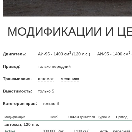
МОДИФИКАЦИИ И Ц
3
3
Двигатель:
АИ-95 - 1400 см
(120 л.с.)
АИ-95 - 1400 см
Привод:
только передний
Трансмиссия:
автомат
механика
Вместимость:
только 5
Категория прав:
только B
*
Цена
Модификация
Объем двигателя
Турбина
Привод
автомат, 120 л.с.
3
Active
830 000 Руб.
есть
передний
1400 см