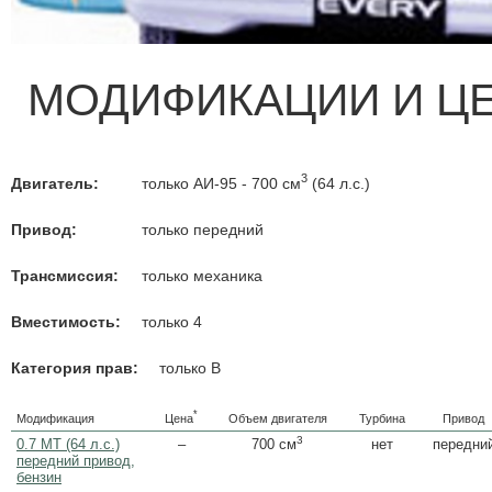
МОДИФИКАЦИИ И Ц
3
Двигатель:
только АИ-95 - 700 см
(64 л.с.)
Привод:
только передний
Трансмиссия:
только механика
Вместимость:
только 4
Категория прав:
только B
*
Цена
Модификация
Объем двигателя
Турбина
Привод
3
0.7 MT (64 л.с.)
–
нет
передни
700 см
передний привод,
бензин