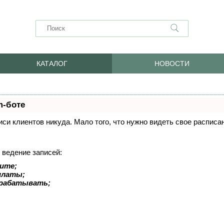
КАТАЛОГ
НОВОСТИ
m-боте
писи клиентов никуда. Мало того, что нужно видеть свое распис
 ведение записей:
ите;
оплаты;
арабатывать;