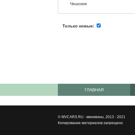
Чешские
Только новые:
ГЛАВНАЯ
©
MVCARS.RU - минивэны
, 2013 - 2021
Копирование материалов запрещено