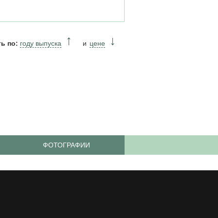
ь по:
году выпуска
цене
ФОТОГРАФИИ