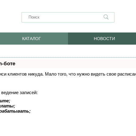
КАТАЛОГ
НОВОСТИ
m-боте
писи клиентов никуда. Мало того, что нужно видеть свое распис
 ведение записей:
ите;
оплаты;
арабатывать;