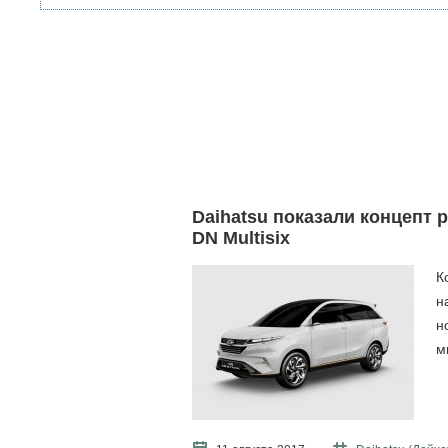
Daihatsu показали концепт
DN Multisix
К
н
н
м