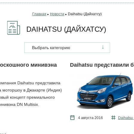
Главная
Новости
Daihatsu (Дайхатсу)
►
►
DAIHATSU (ДАЙХАТСУ)
Выбрать категорию
 роскошного минивэна
Daihatsu представили 
омпания Daihatsu представила
а моторшоу в Джакарте (Индия)
овый концепт премиального
инивэна DN Multisix.
4 августа 2016
Daihatsu